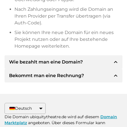
Nach Zahlungseingang wird die Domain an
Ihren Provider per Transfer übertragen (via
Auth-Code).
Sie können Ihre neue Domain für ein neues
Projekt nutzen oder auf Ihre bestehende
Homepage weiterleiten.
expand_less
Wie bezahlt man eine Domain?
expand_less
Bekommt man eine Rechnung?
Nach einer Einigung wird der Inhaber Ihnen die
Details der Zahlung mitteilen. Der Inhaber wird
Ihnen dann die SEPA Bankdetails mitteilen und
Ja, der Verkäufer wird Ihnen eine
auf Wunsch auch Paypal oder weitere
ordnungsgemäße Rechnung senden. Bei
Zahlungsmethoden anbieten.
größeren Kaufpreisen bekommen Sie auf
Deutsch
Wunsch auch einen zusätzlichen Kaufvertrag.
Bitte geben Sie bei der Überweisung immer
Die Domain ubiquitytheatre.de wird auf diesem
Domain
den Domainnamen und die
Marktplatz
angeboten. Über dieses Formular kann
Rechnungsnummer an.